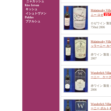
ニャカッシュ
Kiss Istvan
キッシュ
Malatinszky
イシュトヴァン
ニー ロゼ
Puklus
プクルシュ
ロゼワイン 製
750ml 2006
Malatinszky 
ッラーニー カ
赤ワイン 製造
2007
Wunderlich 
ーニー ケー
赤ワイン 製造
2006
Wunderlich V
ーニー ポルト