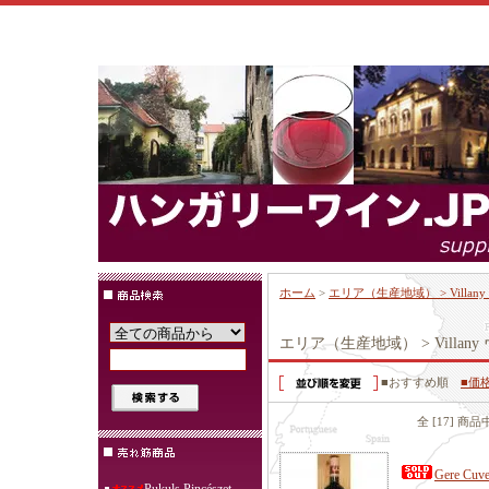
ホーム
>
エリア（生産地域） > Villa
エリア（生産地域） > Villa
■おすすめ順
■価
全 [17] 商
Gere C