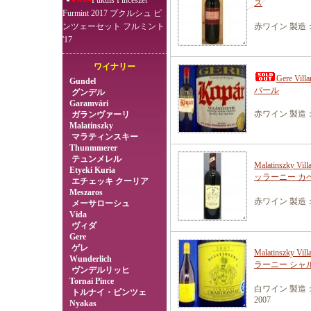
Pukuls Pincészet
ス
Furmint 2017 プクルシュ ピ
ンツェーセット フルミント
赤ワイン 製造：
'17
ワイナリー
Gere V
Gundel
パール
グンデル
Garamvári
赤ワイン 製造：
ガランヴァーリ
Malatinszky
マラティンスキー
Thunmmerer
テュンメレル
Malatinszky 
Etyeki Kuria
ッラーニー カ
エチェッキ クーリア
Meszaros
赤ワイン 製造：
メーサローシュ
Vida
ヴィダ
Gere
ゲレ
Malatinszky
Wunderlich
ラーニー シャ
ヴンデルリッヒ
Tornai Pince
白ワイン 製造
トルナイ・ピンツェ
2007
Nyakas