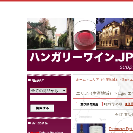
ホーム
>
エリア（生産地域） > Eger
エリア（生産地域） > Eger 
■おすすめ順
■価
全 [2] 商
Thummerer Eg