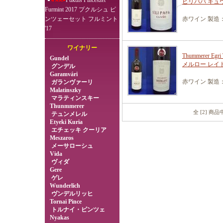
Pukuls Pincészet
ビリパパ キュ
Furmint 2017 プクルシュ ピ
ンツェーセット フルミント
赤ワイン 製造：
'17
ワイナリー
Thummerer Eg
Gundel
メルロー レイ
グンデル
Garamvári
赤ワイン 製造：
ガランヴァーリ
Malatinszky
マラティンスキー
Thunmmerer
全 [2] 商
テュンメレル
Etyeki Kuria
エチェッキ クーリア
Meszaros
メーサローシュ
Vida
ヴィダ
Gere
ゲレ
Wunderlich
ヴンデルリッヒ
Tornai Pince
トルナイ・ピンツェ
Nyakas