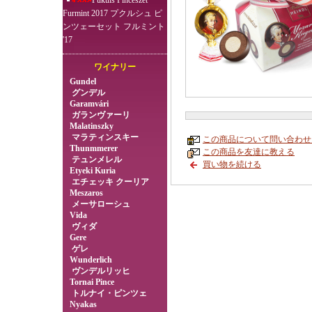
Pukuls Pincészet
Furmint 2017 プクルシュ ピ
ンツェーセット フルミント
'17
ワイナリー
Gundel
グンデル
Garamvári
ガランヴァーリ
Malatinszky
マラティンスキー
この商品について問い合わせ
Thunmmerer
この商品を友達に教える
テュンメレル
買い物を続ける
Etyeki Kuria
エチェッキ クーリア
Meszaros
メーサローシュ
Vida
ヴィダ
Gere
ゲレ
Wunderlich
ヴンデルリッヒ
Tornai Pince
トルナイ・ピンツェ
Nyakas