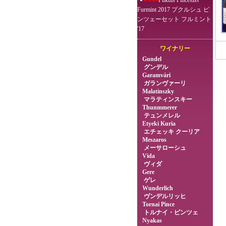
Pukuls Pincészet
Furmint 2017 プクルシュ ピ
ンツェーセット フルミント
'17
ワイナリー
Gundel
グンデル
Garamvári
ガランヴァーリ
Malatinszky
マラティンスキー
Thunmmerer
テュンメレル
Etyeki Kuria
エチェッキ クーリア
Meszaros
メーサローシュ
Vida
ヴィダ
Gere
ゲレ
Wunderlich
ヴンデルリッヒ
Tornai Pince
トルナイ・ピンツェ
Nyakas