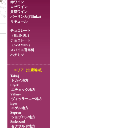
円)
赤ワイン
ロゼワイン
貴腐ワイン
パーリンカ(Pálinka)
リキュール
チョコレート
（HEINDL）
チョコレート
（SZAMOS）
スパイス香辛料
ハチミツ
エリア（生産地域）
Tokaj
トカイ地方
Etyek
エチェック地方
Villany
ヴィッラーニー地方
Eger
エゲル地方
Sopron
ショプロン地方
Szekszard
セクサルド地方