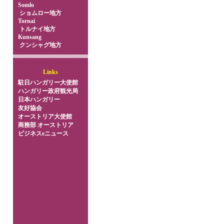
Somlo
ショムロー地方
Tornai
トルナイ地方
Kunsang
クンシャグ地方
Links
駐日ハンガリー大使館
ハンガリー政府観光局
日本ハンガリー
友好協会
オーストリア大使館
商務部 オーストリア
ビジネスeニュース