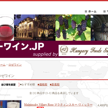
ホーム
>
ロゼワイン
ロゼワイン
■おすすめ順
■価格順
■新着順
全 [1] 商品中 [1-1] 商品を表示しています
Malatinszky Villany Rose マラティンスキー ヴィッラー
4,400円