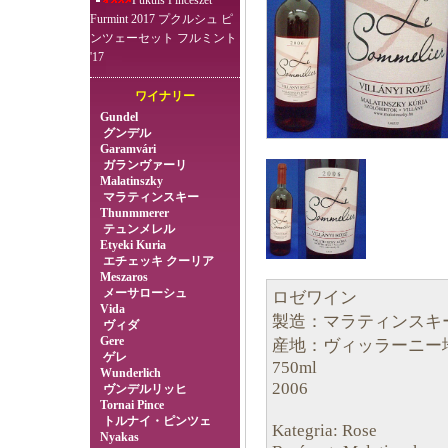
Pukuls Pincészet
Furmint 2017 プクルシュ ピ
ンツェーセット フルミント
'17
ワイナリー
Gundel
グンデル
Garamvári
ガランヴァーリ
Malatinszky
マラティンスキー
Thunmmerer
テュンメレル
Etyeki Kuria
エチェッキ クーリア
Meszaros
メーサローシュ
ロゼワイン
Vida
製造：マラティンスキ
ヴィダ
Gere
産地：ヴィッラーニー
ゲレ
750ml
Wunderlich
2006
ヴンデルリッヒ
Tornai Pince
トルナイ・ピンツェ
Kategria: Rose
Nyakas