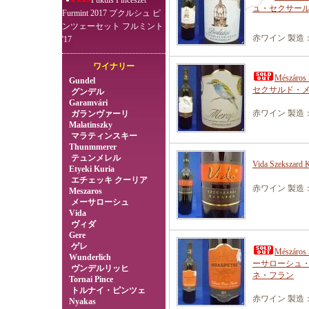
Pukuls Pincészet
ュ・セクサー
Furmint 2017 プクルシュ ピ
ンツェーセット フルミント
赤ワイン 製造：
'17
ワイナリー
Mészáro
Gundel
セクサルド・
グンデル
Garamvári
赤ワイン 製造：
ガランヴァーリ
Malatinszky
マラティンスキー
Thunmmerer
テュンメレル
Vida Szeksz
Etyeki Kuria
エチェッキ クーリア
赤ワイン 製造：
Meszaros
メーサローシュ
Vida
ヴィダ
Gere
ゲレ
Mészáros 
Wunderlich
ーサローシュ
ヴンデルリッヒ
ネ・フラン
Tornai Pince
トルナイ・ピンツェ
赤ワイン 製造：
Nyakas