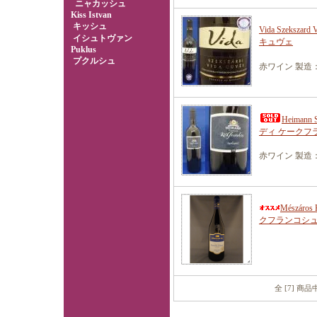
ニャカッシュ
Kiss Istvan
キッシュ
Vida Szeksz
イシュトヴァン
キュヴェ
Puklus
プクルシュ
赤ワイン 製造：
Heimann
ディ ケークフ
赤ワイン 製造：
Mészáro
クフランコシ
全 [7] 商