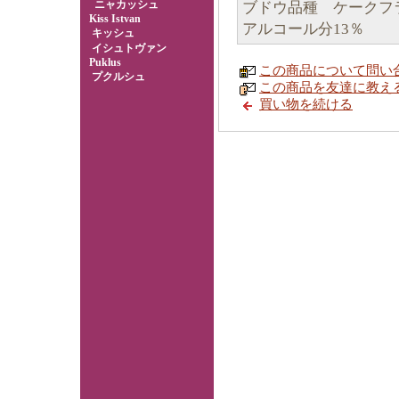
ニャカッシュ
ブドウ品種 ケークフラ
Kiss Istvan
アルコール分13％
キッシュ
イシュトヴァン
Puklus
この商品について問い
プクルシュ
この商品を友達に教え
買い物を続ける