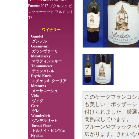
Pukuls Pincészet
Furmint 2017 プクルシュ ピ
ンツェーセット フルミント
'17
ワイナリー
Gundel
グンデル
Garamvári
ガランヴァーリ
Malatinszky
マラティンスキー
Thunmmerer
テュンメレル
Etyeki Kuria
エチェッキ クーリア
Meszaros
メーサローシュ
Vida
このケークフランコシ
ヴィダ
も美しい「ボッザーシ
Gere
ゲレ
付けられました。厳選
Wunderlich
間熟成しています。
ヴンデルリッヒ
Tornai Pince
プルーンやブラックベ
トルナイ・ピンツェ
広がります。きれいな
Nyakas