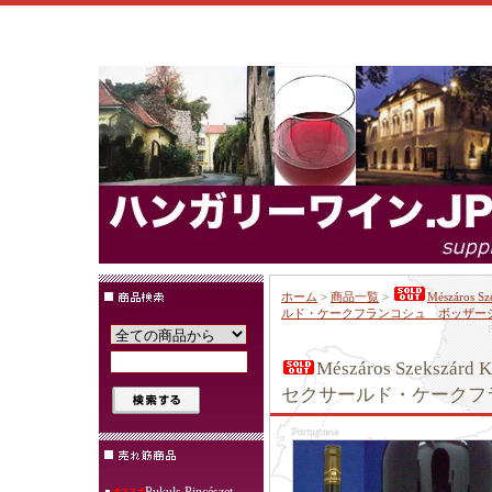
ホーム
>
商品一覧
>
Mészáros 
ルド・ケークフランコシュ ボッザー
Mészáros Szekszár
セクサールド・ケークフ