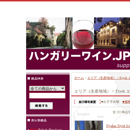
ホーム
>
エリア（生産地域） > Etye
エリア（生産地域） > Etyek
■おすすめ順
■価
全 [3] 商
Nyakas Etye