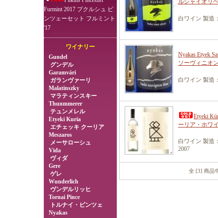
Pukuls Pincészet
ルシャイオリ
Furmint 2017 プクルシュ ピ
ンツェーセット フルミント
白ワイン 製造：
'17
ワイナリー
Nyakas Etye
Gundel
ソーヴィニオン
グンデル
Garamvári
白ワイン 製造：
ガランヴァーリ
Malatinszky
マラティンスキー
Thunmmerer
テュンメレル
Etyeki 
Etyeki Kuria
ーリア・ホワ
エチェッキ クーリア
Meszaros
白ワイン 製造：
メーサローシュ
2007
Vida
ヴィダ
Gere
全 [3] 商
ゲレ
Wunderlich
ヴンデルリッヒ
Tornai Pince
トルナイ・ピンツェ
Nyakas