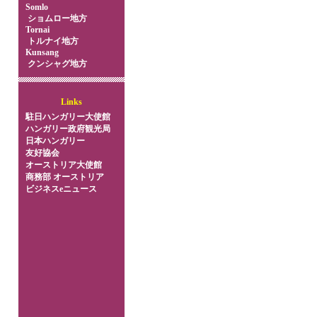
Somlo
ショムロー地方
Tornai
トルナイ地方
Kunsang
クンシャグ地方
Links
駐日ハンガリー大使館
ハンガリー政府観光局
日本ハンガリー
友好協会
オーストリア大使館
商務部 オーストリア
ビジネスeニュース