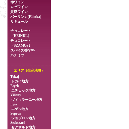
赤ワイン
ロゼワイン
貴腐ワイン
パーリンカ(Pálinka)
リキュール
チョコレート
（HEINDL）
チョコレート
（SZAMOS）
スパイス香辛料
ハチミツ
エリア（生産地域）
Tokaj
トカイ地方
Etyek
エチェック地方
Villany
ヴィッラーニー地方
Eger
エゲル地方
Sopron
ショプロン地方
Szekszard
セクサルド地方