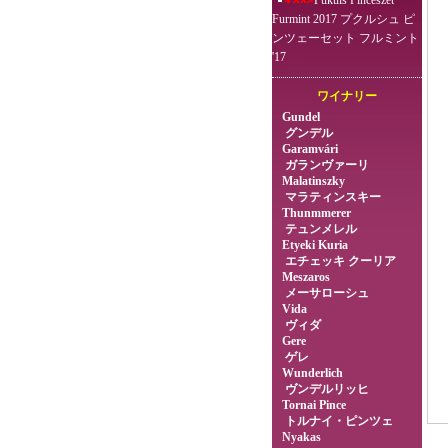
Pukuls Pincészet
Furmint 2017 プクルシュ ピ
ンツェーセット フルミント
'17
ワイナリー
Gundel
グンデル
Garamvári
ガランヴァーリ
Malatinszky
マラティンスキー
Thunmmerer
テュンメレル
Etyeki Kuria
エチェッキ クーリア
Meszaros
メーサローシュ
Vida
ヴィダ
Gere
ゲレ
Wunderlich
ヴンデルリッヒ
Tornai Pince
トルナイ・ピンツェ
Nyakas