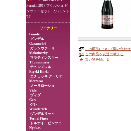
Pukuls Pincészet
Furmint 2017 プクルシュ ピ
ンツェーセット フルミント
'17
ワイナリー
Gundel
グンデル
Garamvári
ガランヴァーリ
この商品について問い合わせ
Malatinszky
この商品を友達に教える
マラティンスキー
買い物を続ける
Thunmmerer
テュンメレル
Etyeki Kuria
エチェッキ クーリア
Meszaros
メーサローシュ
Vida
ヴィダ
Gere
ゲレ
Wunderlich
ヴンデルリッヒ
Tornai Pince
トルナイ・ピンツェ
Nyakas