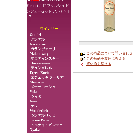
Pukuls Pincészet
Furmint 2017 プクルシュ ピ
ンツェーセット フルミント
'17
ワイナリー
Gundel
グンデル
Garamvári
ガランヴァーリ
この商品について問い合わせ
Malatinszky
この商品を友達に教える
マラティンスキー
Thunmmerer
買い物を続ける
テュンメレル
Etyeki Kuria
エチェッキ クーリア
Meszaros
メーサローシュ
Vida
ヴィダ
Gere
ゲレ
Wunderlich
ヴンデルリッヒ
Tornai Pince
トルナイ・ピンツェ
Nyakas