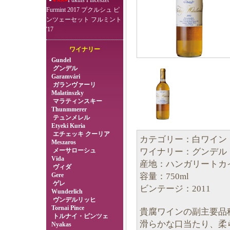
Pukuls Pincészet
Furmint 2017 プクルシュ ピ
ンツェーセット フルミント
'17
ワイナリー
Gundel
グンデル
Garamvári
ガランヴァーリ
Malatinszky
マラティンスキー
Thunmmerer
テュンメレル
Etyeki Kuria
エチェッキ クーリア
カテゴリー：白ワイン
Meszaros
ワイナリー：グンデル
メーサローシュ
Vida
産地：ハンガリートカ
ヴィダ
容量：750ml
Gere
ゲレ
ビンテージ：2011
Wunderlich
ヴンデルリッヒ
Tornai Pince
貴腐ワインの副主要品
トルナイ・ピンツェ
滑らかな口当たり、柔
Nyakas