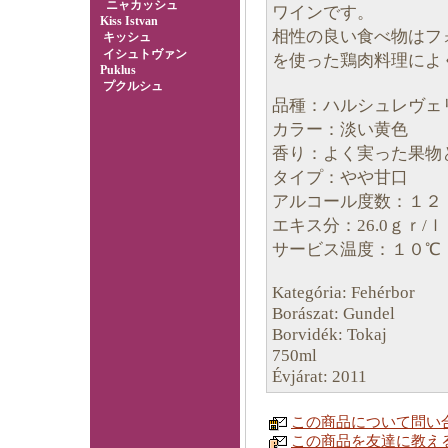
ニャカッシュ
ワインです。
Kiss Istvan
相性の良い食べ物はフ
キッシュ
イシュトヴァン
を使った鶏肉料理によ
Puklus
プクルシュ
品種：ハルシュレヴェ
カラー：淡い黄色
香り：よく実った果物
タイプ：やや甘口
アルコール度数：１２
エキス分：26.0ｇｒ/ｌ
サービス温度：１０℃
Kategória: Fehérbor
Borászat: Gundel
Borvidék: Tokaj
750ml
Évjárat: 2011
この商品について問い
この商品を友達に教え