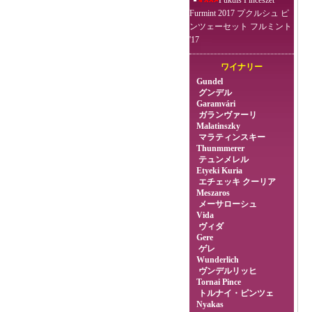
Pukuls Pincészet
Furmint 2017 プクルシュ ピ
ンツェーセット フルミント
'17
ワイナリー
Gundel
グンデル
Garamvári
ガランヴァーリ
Malatinszky
マラティンスキー
Thunmmerer
テュンメレル
Etyeki Kuria
エチェッキ クーリア
Meszaros
メーサローシュ
Vida
ヴィダ
Gere
ゲレ
Wunderlich
ヴンデルリッヒ
Tornai Pince
トルナイ・ピンツェ
Nyakas