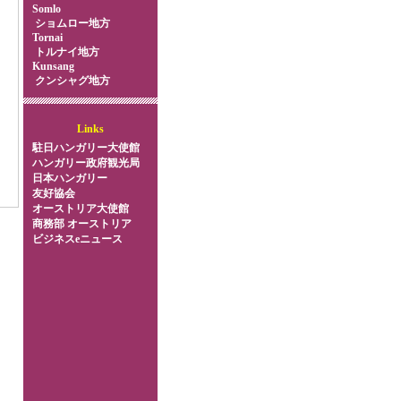
Somlo
ショムロー地方
Tornai
トルナイ地方
Kunsang
クンシャグ地方
Links
駐日ハンガリー大使館
ハンガリー政府観光局
日本ハンガリー
友好協会
オーストリア大使館
商務部 オーストリア
ビジネスeニュース