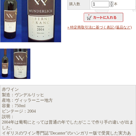
購入数
本
» 特定商取引法に基づく表記 (返品など)
赤ワイン
製造：ヴンデルリッヒ
産地：ヴィッラーニー地方
容量：750ml
ビンテージ：2004
説明：
2004年は葡萄にとっては普通の年でしたがここで作り手の違いが出ま
した。
イギリスのワイン専門誌”Decanter”のハンガリー版で受賞した実力あ