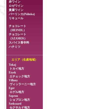
赤ワイン
ロゼワイン
貴腐ワイン
パーリンカ(Pálinka)
リキュール
チョコレート
（HEINDL）
チョコレート
（SZAMOS）
スパイス香辛料
ハチミツ
エリア（生産地域）
Tokaj
トカイ地方
Etyek
エチェック地方
Villany
ヴィッラーニー地方
Eger
エゲル地方
Sopron
ショプロン地方
Szekszard
セクサルド地方